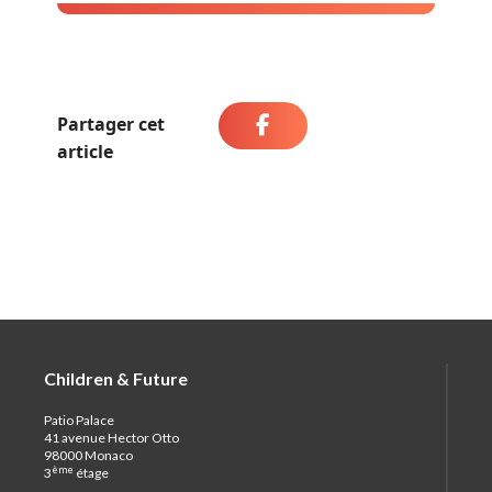
Partager cet
article
Children & Future
Patio Palace
41 avenue Hector Otto
98000 Monaco
ème
3
étage