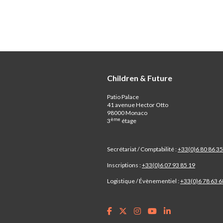
Children & Future
Patio Palace
41 avenue Hector Otto
98000 Monaco
ème
3
étage
Secrétariat / Comptabilité :
+33(0)6 80 86 35
Inscriptions :
+33(0)6 07 93 85 19
Logistique / Évènementiel :
+33(0)6 78 63 6