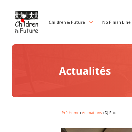
Children & Future
No Finish Line
Actualités
Pré-Home
ı
Animations
ı
DJ Eric