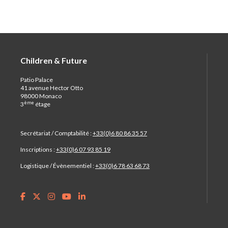
Children & Future
Patio Palace
41 avenue Hector Otto
98000 Monaco
ème
3
étage
Secrétariat / Comptabilité :
+33(0)6 80 86 35 57
Inscriptions :
+33(0)6 07 93 85 19
Logistique / Évènementiel :
+33(0)6 78 63 68 73