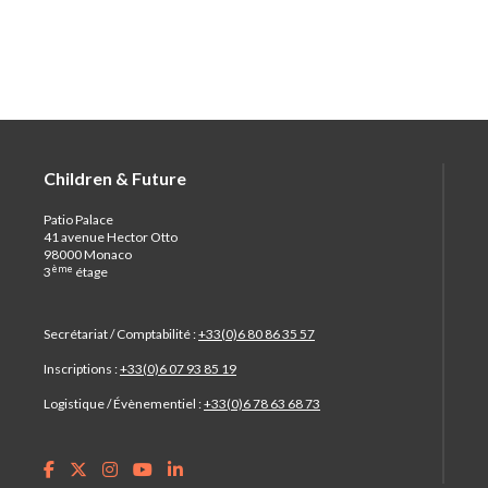
Children & Future
Patio Palace
41 avenue Hector Otto
98000 Monaco
ème
3
étage
Secrétariat / Comptabilité :
+33(0)6 80 86 35 57
Inscriptions :
+33(0)6 07 93 85 19
Logistique / Évènementiel :
+33(0)6 78 63 68 73