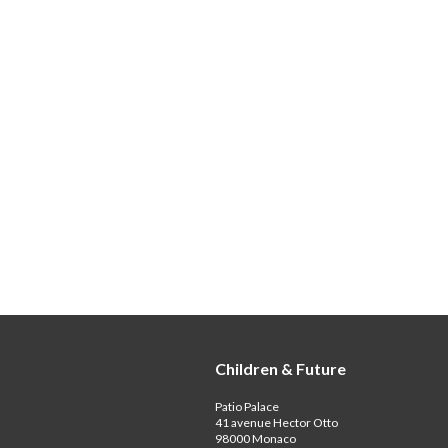
Children & Future
Patio Palace
41 avenue Hector Otto
98000 Monaco