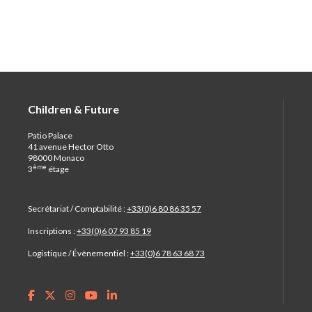
Children & Future
Patio Palace
41 avenue Hector Otto
98000 Monaco
ème
3
étage
Secrétariat / Comptabilité :
+33(0)6 80 86 35 57
Inscriptions :
+33(0)6 07 93 85 19
Logistique / Évènementiel :
+33(0)6 78 63 68 73