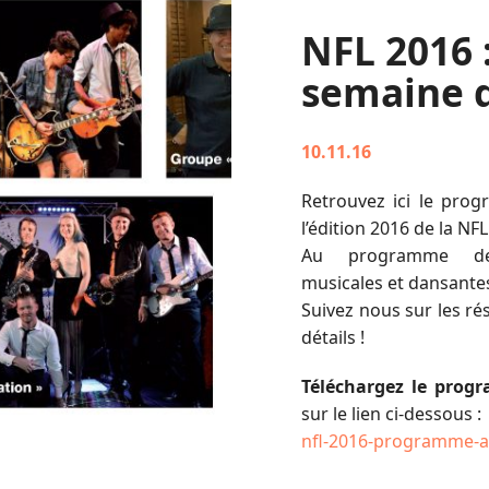
NFL 2016 
semaine d
10.11.16
Retrouvez ici le pro
l’édition 2016 de la NFL
Au programme des
musicales et dansantes
Suivez nous sur les ré
détails !
Téléchargez le pro
sur le lien ci-dessous :
nfl-2016-programme-a