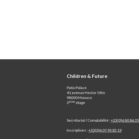
Children & Future
Patio Palace
41 avenue Hector Otto
98000 Monaco
ème
3
étage
Secrétariat / Comptabilité :
+33(0)6 80 86 35
Inscriptions :
+33(0)6 07 93 85 19