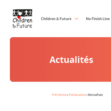
Children & Future
No Finish Line
Actualités
Pré-Home
ı
Partenaires
ı
Monafrais