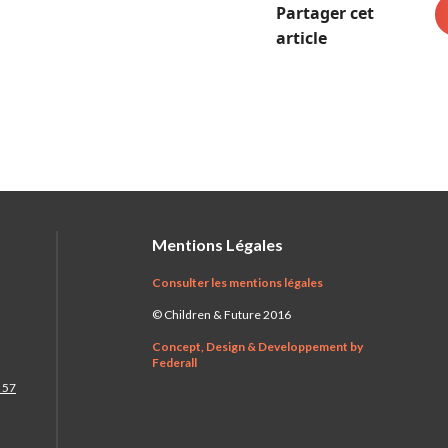
Partager cet
article
Mentions Légales
Consulter les mentions légales
© Children & Future 2016
Concept, Design & Developpement by
Federall
 57