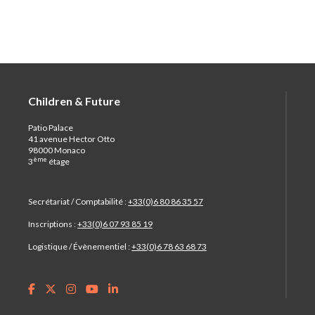
Children & Future
Patio Palace
41 avenue Hector Otto
98000 Monaco
ème
3
étage
Secrétariat / Comptabilité :
+33(0)6 80 86 35 57
Inscriptions :
+33(0)6 07 93 85 19
Logistique / Évènementiel :
+33(0)6 78 63 68 73