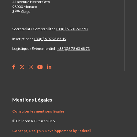
41 avenue Hector Otto
98000 Monaco
ème
3
étage
Secrétariat / Comptabilité :
+33(0)6 80 86 35 57
Inscriptions :
+33(0)6 07 93 85 19
Logistique / Évènementiel :
+33(0)6 78 63 68 73
Mentions Légales
Consulter les mentions légales
© Children & Future 2016
Concept, Design & Developpement by Federall