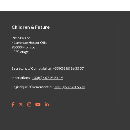
Children & Future
Patio Palace
41 avenue Hector Otto
98000 Monaco
ème
3
étage
Secrétariat / Comptabilité :
+33(0)6 80 86 35 57
Inscriptions :
+33(0)6 07 93 85 19
Logistique / Évènementiel :
+33(0)6 78 63 68 73