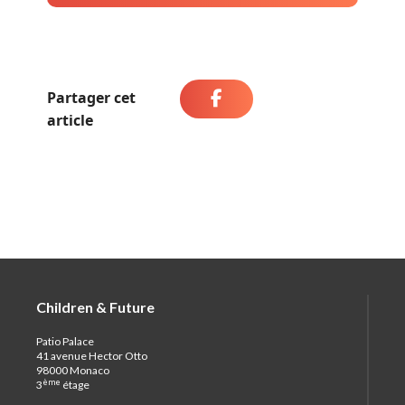
Partager cet
article
Children & Future
Patio Palace
41 avenue Hector Otto
98000 Monaco
ème
3
étage