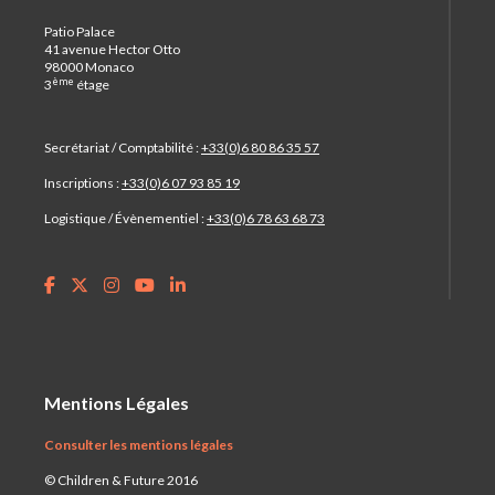
Patio Palace
41 avenue Hector Otto
98000 Monaco
ème
3
étage
Secrétariat / Comptabilité :
+33(0)6 80 86 35 57
Inscriptions :
+33(0)6 07 93 85 19
Logistique / Évènementiel :
+33(0)6 78 63 68 73
Mentions Légales
Consulter les mentions légales
© Children & Future 2016