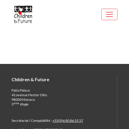
Children & Future
Patio Palace
41 avenue Hector Otto
98000 Monaco
ème
3
étage
Secrétariat / Comptabilité :
+33(0)6 80 86 35 57