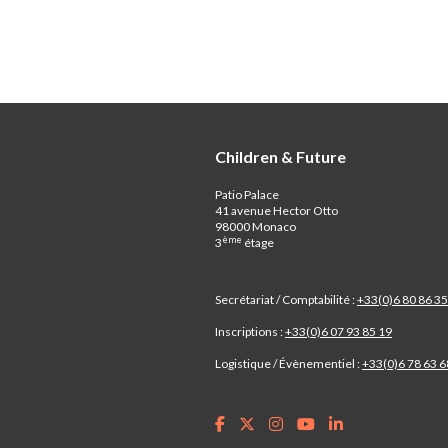
Children & Future
Patio Palace
41 avenue Hector Otto
98000 Monaco
ème
3
étage
Secrétariat / Comptabilité :
+33(0)6 80 86 35
Inscriptions :
+33(0)6 07 93 85 19
Logistique / Évènementiel :
+33(0)6 78 63 6