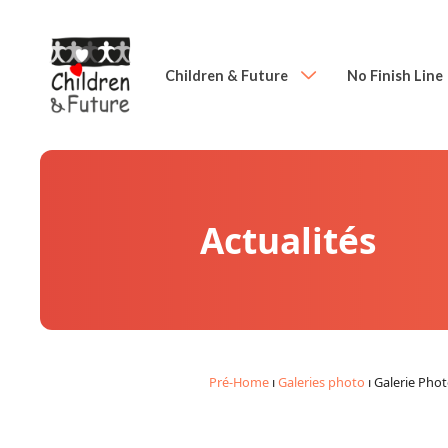
Children & Future
No Finish Line
Actualités
Pré-Home
ı
Galeries photo
ı
Galerie Pho