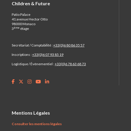
Children & Future
Patio Palace
41 avenue Hector Otto
98000 Monaco
ème
3
étage
Secrétariat / Comptabilité :
+33(0)6 80 86 35 57
Inscriptions :
+33(0)6 07 93 85 19
Logistique / Évènementiel :
+33(0)6 78 63 68 73
Mentions Légales
Consulter les mentions légales